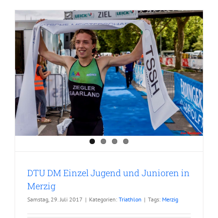
DTU DM Einzel Jugend und Junioren in
Merzig
Samstag, 29. Juli 2017
|
Kategorien:
Triathlon
|
Tags:
Merzig