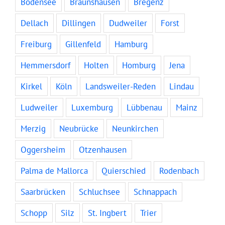
Bodensee
Braunshausen
Bregenz
Dellach
Dillingen
Dudweiler
Forst
Freiburg
Gillenfeld
Hamburg
Hemmersdorf
Holten
Homburg
Jena
Kirkel
Köln
Landsweiler-Reden
Lindau
Ludweiler
Luxemburg
Lübbenau
Mainz
Merzig
Neubrücke
Neunkirchen
Oggersheim
Otzenhausen
Palma de Mallorca
Quierschied
Rodenbach
Saarbrücken
Schluchsee
Schnappach
Schopp
Silz
St. Ingbert
Trier