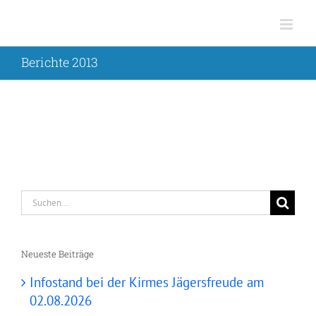
Zum
Inhalt
springen
Berichte 2013
Suche
nach:
Neueste Beiträge
Infostand bei der Kirmes Jägersfreude am
02.08.2026