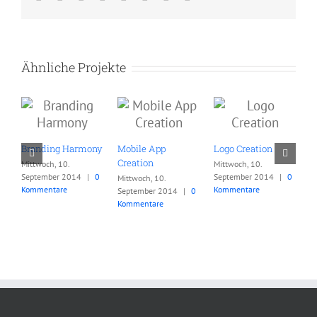
Mail
Ähnliche Projekte
Branding Harmony
Mobile App
Logo Creation
P
Creation
Mittwoch, 10.
Mittwoch, 10.
M
September 2014
|
0
September 2014
|
0
S
Mittwoch, 10.
Kommentare
Kommentare
K
September 2014
|
0
Kommentare