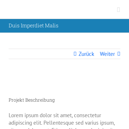
Zum
Inhalt
springen
Duis Imperdiet Malis
Zurück
Weiter
View
Larger
Image
Projekt Beschreibung
Lorem ipsum dolor sit amet, consectetur
adipiscing elit. Pellentesque sed varius ipsum,