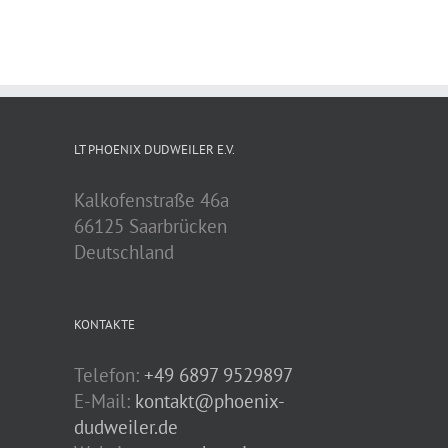
LT PHOENIX DUDWEILER E.V.
Kalkofenstraße 46a
66125 Saarbrücken
Deutschland
KONTAKTE
Telefon:
+49 6897 9529897
E-Mail:
kontakt@phoenix-
dudweiler.de