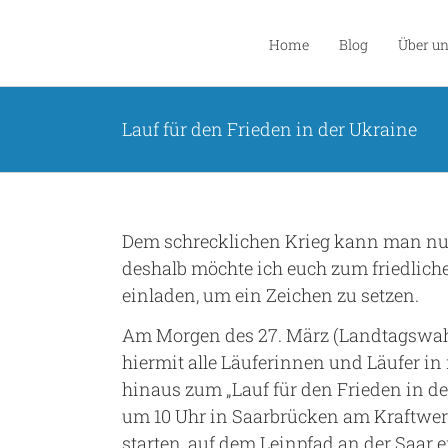
Zum
Inhalt
Home
Blog
Über u
springen
Lauf für den Frieden in der Ukraine
Dem schrecklichen Krieg kann man nu
deshalb möchte ich euch zum friedlic
einladen, um ein Zeichen zu setzen.
Am Morgen des 27. März (Landtagswahl
hiermit alle Läuferinnen und Läufer i
hinaus zum „Lauf für den Frieden in der
um 10 Uhr in Saarbrücken am Kraftwe
starten, auf dem Leinpfad an der Saar 