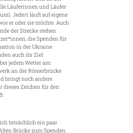
Alle Läuferinnen und Läufer
uss). Jede/r läuft auf eigene
wie er oder sie möchte. Auch
de der Strecke stehen
tzer*innen, die Spenden für
ation in der Ukraine
nden auch ihr Ziel
d bei jedem Wetter am
twerk an der Römerbrücke
d bringt noch andere
r dieses Zeichen für den
5.
ch tatsächlich ein paar
r Alten Brücke zum Spenden