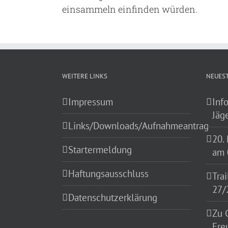
einsammeln einfinden würden.
WEITERE LINKS
NEUEST
Impressum
Inf
Jäg
Links/Downloads/Aufnahmeantrag
20.
Startermeldung
am 
Haftungsausschluss
Tra
27/
Datenschutzerklärung
Zu 
Fre