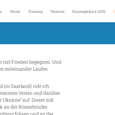
ns
Verein
Training
Termine
Einsteigerkurs 2026
r mit Frieden begegnen. Und
hen miteinander Laufen
 im Saarland) rufe ich
n meinem Verein und darüber
 Ukraine“ auf. Dieser soll
rk an der Römerbrücke
entlang führen und an der