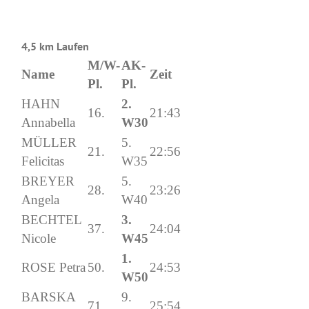
4,5 km Laufen
M/W-
AK-
Name
Zeit
Pl.
Pl.
HAHN
2.
16.
21:43
Annabella
W30
MÜLLER
5.
21.
22:56
Felicitas
W35
BREYER
5.
28.
23:26
Angela
W40
BECHTEL
3.
37.
24:04
Nicole
W45
1.
ROSE Petra
50.
24:53
W50
BARSKA
9.
71.
25:54