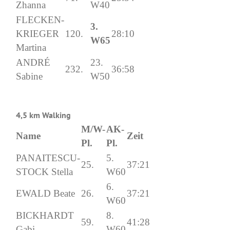
Zhanna
W40
FLECKEN-
3.
KRIEGER
120.
28:10
W65
Martina
ANDRÉ
23.
232.
36:58
Sabine
W50
4,5 km Walking
M/W-
AK-
Name
Zeit
Pl.
Pl.
PANAITESCU-
5.
25.
37:21
STOCK Stella
W60
6.
EWALD Beate
26.
37:21
W60
BICKHARDT
8.
59.
41:28
Gabi
W60