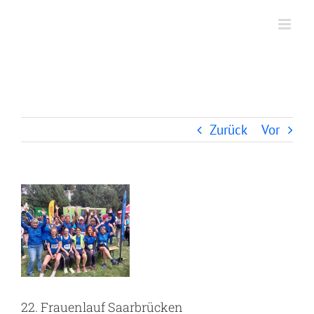
Zum
Inhalt
springen
22. Frauenlauf Saarbrücken
Zurück
Vor
Zeige
grösseres
Bild
22. Frauenlauf Saarbrücken